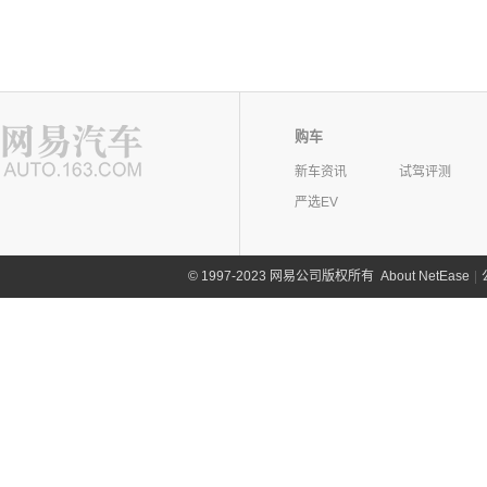
购车
新车资讯
试驾评测
严选EV
©
1997-2023 网易公司版权所有
About NetEase
|