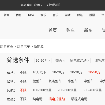
网易首页
应用
无障碍浏览
新闻
体育
NBA
娱乐
音乐
游戏
财经
股票
汽
首页
购车
新车
网易首页
>
网易汽车
> 新能源
筛选条件
30-50万
×
微面
×
插电式混动
×
哪吒汽
不限
10万以下
10-20万
20-30万
30-50万
价格：
不限
微型车
紧凑型车
小型车
中型车
中
级别：
不限
100-200公里
200-300公里
300-400公里
续航：
不限
纯电动
插电式混动
增程式电动
类型：