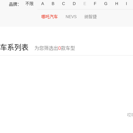
不限
A
B
C
D
E
F
G
H
I
品牌：
哪吒汽车
NEVS
纳智捷
车系列表
为您筛选出
0
款车型
哎