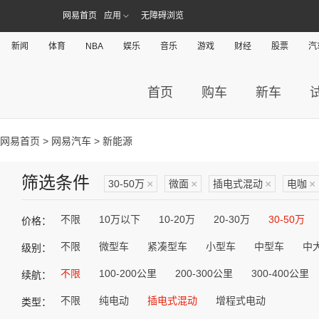
网易首页
应用
无障碍浏览
新闻
体育
NBA
娱乐
音乐
游戏
财经
股票
汽
首页
购车
新车
网易首页
>
网易汽车
> 新能源
筛选条件
30-50万
×
微面
×
插电式混动
×
电咖
×
不限
10万以下
10-20万
20-30万
30-50万
价格：
不限
微型车
紧凑型车
小型车
中型车
中
级别：
不限
100-200公里
200-300公里
300-400公里
续航：
不限
纯电动
插电式混动
增程式电动
类型：