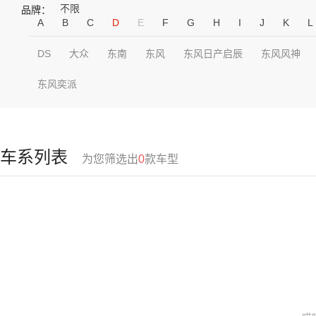
不限
品牌：
A
B
C
D
E
F
G
H
I
J
K
L
DS
大众
东南
东风
东风日产启辰
东风风神
东风奕派
车系列表
为您筛选出
0
款车型