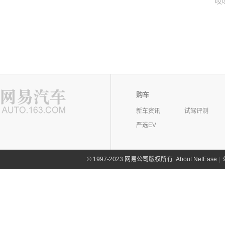
哎
购车
新车资讯
试驾评测
严选EV
©
1997-2023 网易公司版权所有
About NetEase
|