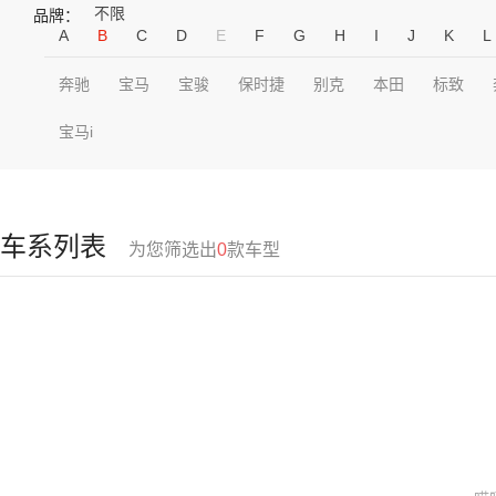
不限
品牌：
A
B
C
D
E
F
G
H
I
J
K
L
奔驰
宝马
宝骏
保时捷
别克
本田
标致
宝马i
车系列表
为您筛选出
0
款车型