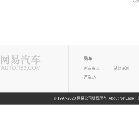
哎
购车
新车资讯
试驾评测
严选EV
©
1997-2023 网易公司版权所有
About NetEase
|