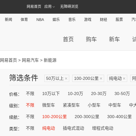
网易首页
应用
无障碍浏览
新闻
体育
NBA
娱乐
音乐
游戏
财经
股票
汽
首页
购车
新车
网易首页
>
网易汽车
> 新能源
筛选条件
50万以上
×
100-200公里
×
纯电动
×
阿
不限
10万以下
10-20万
20-30万
30-50万
价格：
不限
微型车
紧凑型车
小型车
中型车
中
级别：
不限
100-200公里
200-300公里
300-400公里
续航：
不限
纯电动
插电式混动
增程式电动
类型：