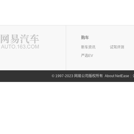
购车
新车资讯
试驾评测
严选EV
©
1997-2023 网易公司版权所有
About NetEase
|