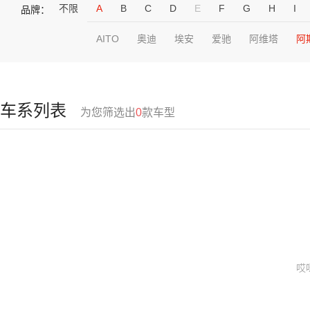
不限
A
B
C
D
E
F
G
H
I
品牌：
AITO
奥迪
埃安
爱驰
阿维塔
阿
车系列表
为您筛选出
0
款车型
哎