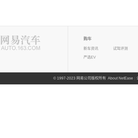
购车
新车资讯
试驾评测
严选EV
©
1997-2023 网易公司版权所有
About NetEase
|