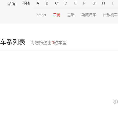
不限
A
B
C
D
E
F
G
H
I
品牌：
smart
三菱
思皓
斯威汽车
松散机车
车系列表
为您筛选出
0
款车型
哎