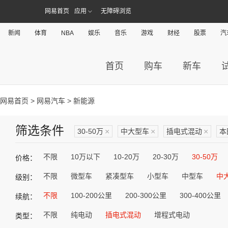
网易首页
应用
无障碍浏览
新闻
体育
NBA
娱乐
音乐
游戏
财经
股票
汽
首页
购车
新车
网易首页
>
网易汽车
> 新能源
筛选条件
30-50万
×
中大型车
×
插电式混动
×
本
不限
10万以下
10-20万
20-30万
30-50万
价格：
不限
微型车
紧凑型车
小型车
中型车
中
级别：
不限
100-200公里
200-300公里
300-400公里
续航：
不限
纯电动
插电式混动
增程式电动
类型：