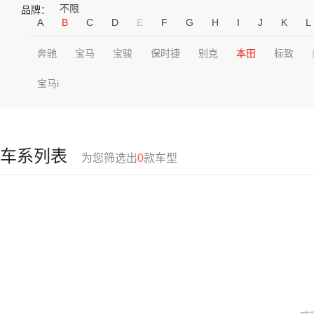
不限
品牌：
A
B
C
D
E
F
G
H
I
J
K
L
奔驰
宝马
宝骏
保时捷
别克
本田
标致
宝马i
车系列表
为您筛选出
0
款车型