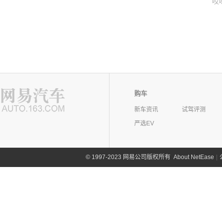
哎
购车
新车资讯
试驾评测
严选EV
©
1997-2023 网易公司版权所有
About NetEase
|