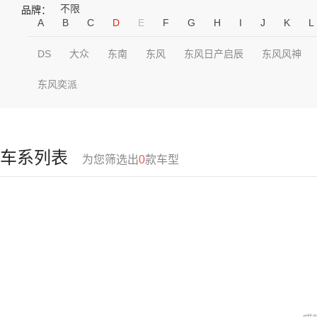
不限
品牌：
A
B
C
D
E
F
G
H
I
J
K
L
DS
大众
东南
东风
东风日产启辰
东风风神
东风奕派
车系列表
为您筛选出
0
款车型