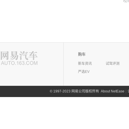
哎
购车
新车资讯
试驾评测
严选EV
©
1997-2023 网易公司版权所有
About NetEase
|