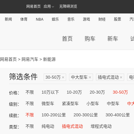
网易首页
应用
无障碍浏览
新闻
体育
NBA
娱乐
音乐
游戏
财经
股票
汽
首页
购车
新车
网易首页
>
网易汽车
> 新能源
筛选条件
30-50万
×
中大型车
×
插电式混动
×
电
不限
10万以下
10-20万
20-30万
30-50万
价格：
不限
微型车
紧凑型车
小型车
中型车
中
级别：
不限
100-200公里
200-300公里
300-400公里
续航：
不限
纯电动
插电式混动
增程式电动
类型：