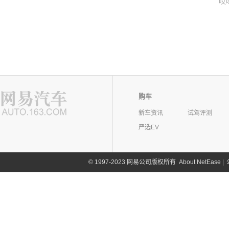
哎
购车
新车资讯
试驾评测
严选EV
©
1997-2023 网易公司版权所有
About NetEase
|