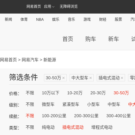
网易首页
应用
无障碍浏览
新闻
体育
NBA
娱乐
音乐
游戏
财经
股票
汽
首页
购车
新车
网易首页
>
网易汽车
> 新能源
筛选条件
30-50万
×
中大型车
×
插电式混动
×
零
不限
10万以下
10-20万
20-30万
30-50万
价格：
不限
微型车
紧凑型车
小型车
中型车
中
级别：
不限
100-200公里
200-300公里
300-400公里
续航：
不限
纯电动
插电式混动
增程式电动
类型：