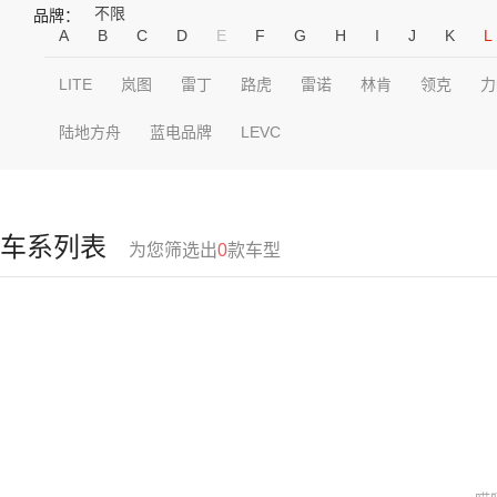
不限
品牌：
A
B
C
D
E
F
G
H
I
J
K
L
LITE
岚图
雷丁
路虎
雷诺
林肯
领克
力
陆地方舟
蓝电品牌
LEVC
车系列表
为您筛选出
0
款车型