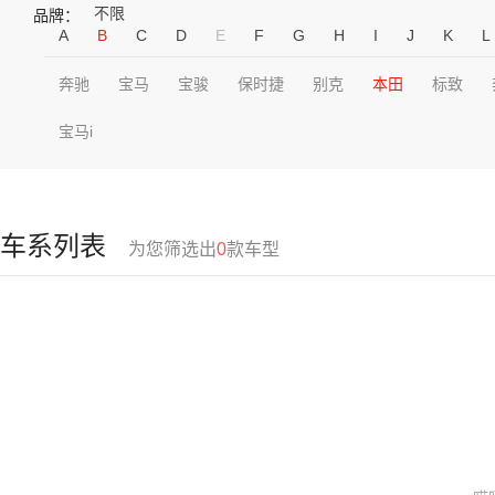
不限
品牌：
A
B
C
D
E
F
G
H
I
J
K
L
奔驰
宝马
宝骏
保时捷
别克
本田
标致
宝马i
车系列表
为您筛选出
0
款车型