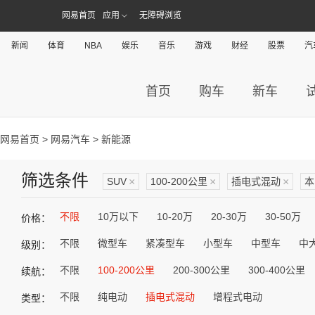
网易首页
应用
无障碍浏览
新闻
体育
NBA
娱乐
音乐
游戏
财经
股票
汽
首页
购车
新车
网易首页
>
网易汽车
> 新能源
筛选条件
SUV
×
100-200公里
×
插电式混动
×
本
不限
10万以下
10-20万
20-30万
30-50万
价格：
不限
微型车
紧凑型车
小型车
中型车
中
级别：
不限
100-200公里
200-300公里
300-400公里
续航：
不限
纯电动
插电式混动
增程式电动
类型：