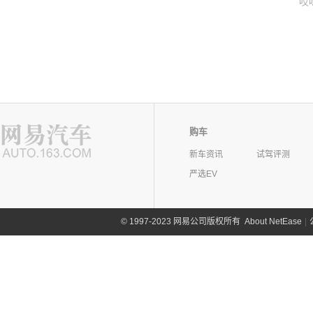
哎
购车
新车资讯
试驾评测
严选EV
©
1997-2023 网易公司版权所有
About NetEase
|