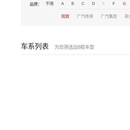
不限
A
B
C
D
E
F
G
品牌：
观致
广汽传祺
广汽集团
高
车系列表
为您筛选出
0
款车型