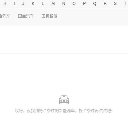
H
I
J
K
L
M
N
O
P
Q
R
S
T
合汽车
国金汽车
国机智骏
哎呀，没找到符合条件的新能源车，换个条件再试试吧~