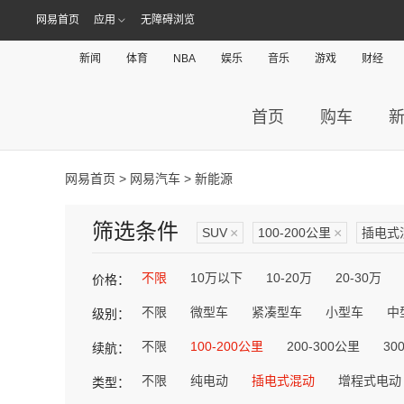
网易首页
应用
无障碍浏览
新闻
体育
NBA
娱乐
音乐
游戏
财经
首页
购车
网易首页
>
网易汽车
> 新能源
筛选条件
SUV
×
100-200公里
×
插电式
不限
10万以下
10-20万
20-30万
价格：
不限
微型车
紧凑型车
小型车
中
级别：
不限
100-200公里
200-300公里
30
续航：
不限
纯电动
插电式混动
增程式电动
类型：