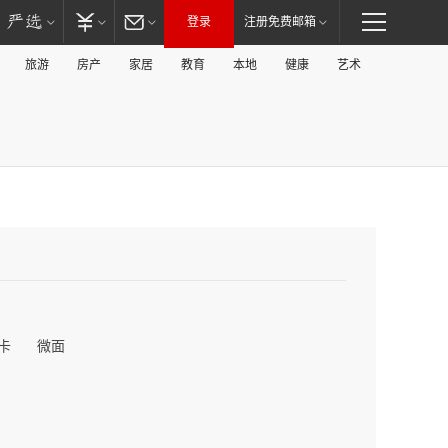
登录
注册免费邮箱
旅游
房产
家居
教育
本地
健康
艺术
卡
微面