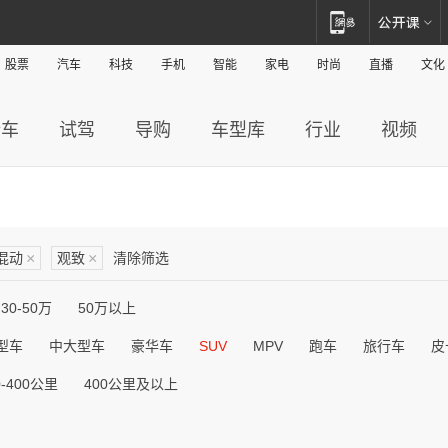
股票
汽车
科技
手机
智能
家电
时尚
直播
文化
新车
试驾
导购
车型库
行业
视频
混动
×
观致
×
清除筛选
30-50万
50万以上
型车
中大型车
豪华车
SUV
MPV
跑车
旅行车
皮
0-400公里
400公里及以上