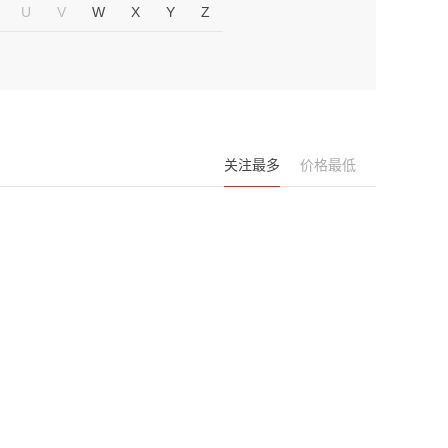
U
V
W
X
Y
Z
关注最多
价格最低