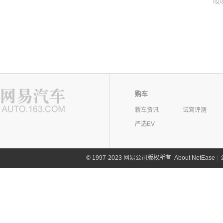
哎
购车
新车资讯
试驾评测
严选EV
©
1997-2023 网易公司版权所有
About NetEase
|