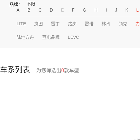
不限
品牌：
A
B
C
D
E
F
G
H
I
J
K
L
LITE
岚图
雷丁
路虎
雷诺
林肯
领克
力
陆地方舟
蓝电品牌
LEVC
车系列表
为您筛选出
0
款车型