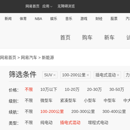
网易首页
应用
无障碍浏览
新闻
体育
NBA
娱乐
音乐
游戏
财经
股票
汽
首页
购车
新车
网易首页
>
网易汽车
> 新能源
筛选条件
SUV
×
100-200公里
×
插电式混动
×
力
不限
10万以下
10-20万
20-30万
30-50万
价格：
不限
微型车
紧凑型车
小型车
中型车
中
级别：
不限
100-200公里
200-300公里
300-400公里
续航：
不限
纯电动
插电式混动
增程式电动
类型：