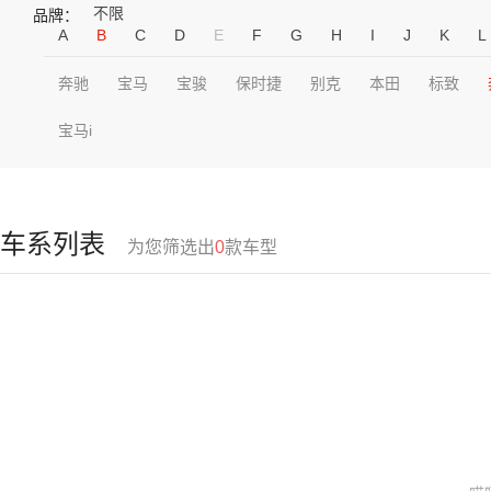
不限
品牌：
A
B
C
D
E
F
G
H
I
J
K
L
奔驰
宝马
宝骏
保时捷
别克
本田
标致
宝马i
车系列表
为您筛选出
0
款车型