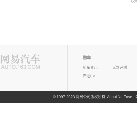
哎
购车
新车资讯
试驾评测
严选EV
©
1997-2023 网易公司版权所有
About NetEase
|