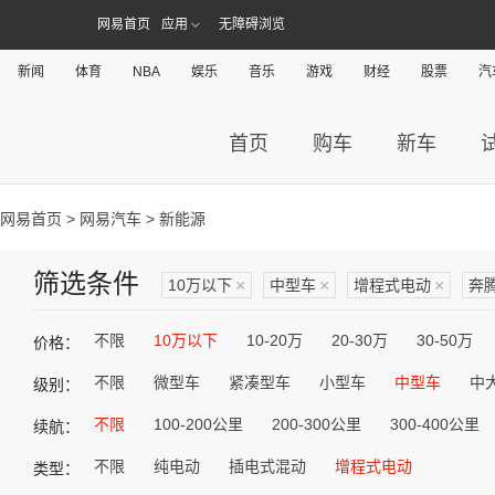
网易首页
应用
无障碍浏览
新闻
体育
NBA
娱乐
音乐
游戏
财经
股票
汽
首页
购车
新车
网易首页
>
网易汽车
> 新能源
筛选条件
10万以下
×
中型车
×
增程式电动
×
奔
不限
10万以下
10-20万
20-30万
30-50万
价格：
不限
微型车
紧凑型车
小型车
中型车
中
级别：
不限
100-200公里
200-300公里
300-400公里
续航：
不限
纯电动
插电式混动
增程式电动
类型：