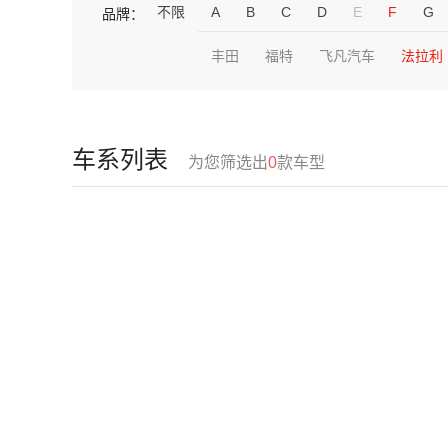
不限
A
B
C
D
E
F
G
品牌：
丰田
福特
飞凡汽车
法拉利
车系列表
为您筛选出
0
款车型