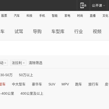
股票
汽车
科技
手机
智能
家电
时尚
直播
文化
新车
试驾
导购
车型库
行业
视频
动
×
法拉利
×
清除筛选
30-50万
50万以上
型车
中大型车
豪华车
SUV
MPV
跑车
旅行车
皮
0-400公里
400公里及以上