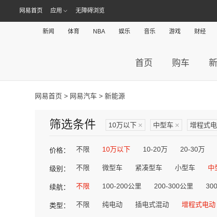
网易首页
应用
无障碍浏览
新闻
体育
NBA
娱乐
音乐
游戏
财经
首页
购车
网易首页
>
网易汽车
> 新能源
筛选条件
10万以下
×
中型车
×
增程式电
不限
10万以下
10-20万
20-30万
价格：
不限
微型车
紧凑型车
小型车
中
级别：
不限
100-200公里
200-300公里
30
续航：
不限
纯电动
插电式混动
增程式电动
类型：