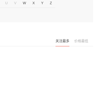
U
V
W
X
Y
Z
关注最多
价格最低