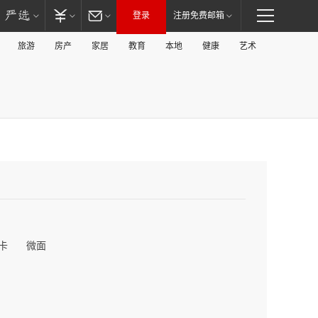
登录
注册免费邮箱
旅游
房产
家居
教育
本地
健康
艺术
卡
微面