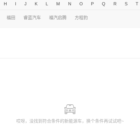
H
I
J
K
L
M
N
O
P
Q
R
S
T
福田
睿蓝汽车
福汽启腾
方程豹
哎呀，没找到符合条件的新能源车，换个条件再试试吧~