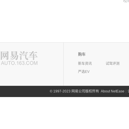
哎
购车
新车资讯
试驾评测
严选EV
©
1997-2023 网易公司版权所有
About NetEase
|