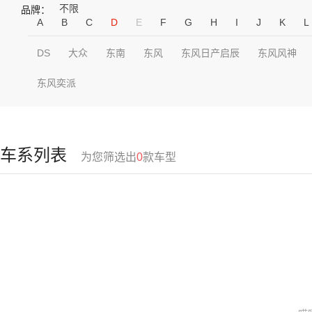
不限
品牌：
A
B
C
D
E
F
G
H
I
J
K
L
DS
大众
东南
东风
东风日产启辰
东风风神
东风奕派
车系列表
为您筛选出
0
款车型