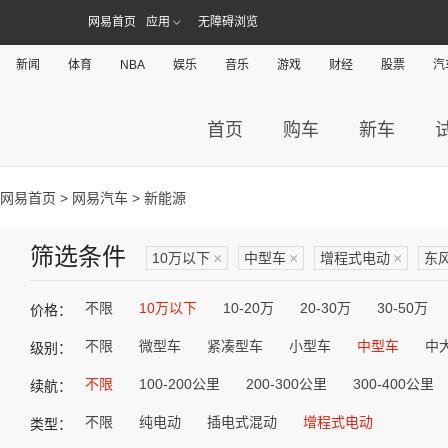
网易首页
应用
无障碍浏览
新闻
体育
NBA
娱乐
音乐
游戏
财经
股票
汽
首页
购车
新车
网易首页
>
网易汽车
> 新能源
筛选条件
10万以下
×
中型车
×
增程式电动
×
东
不限
10万以下
10-20万
20-30万
30-50万
价格：
不限
微型车
紧凑型车
小型车
中型车
中
级别：
不限
100-200公里
200-300公里
300-400公里
续航：
不限
纯电动
插电式混动
增程式电动
类型：