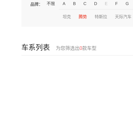
不限
A
B
C
D
E
F
G
品牌：
坦克
腾势
特斯拉
天际汽车
车系列表
为您筛选出
0
款车型