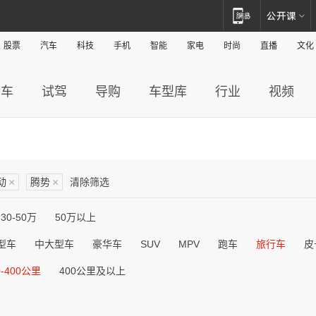
股票
汽车
科技
手机
智能
家电
时尚
直播
文化
新车
试驾
导购
车型库
行业
视频
动
×
腾势
×
清除筛选
30-50万
50万以上
型车
中大型车
豪华车
SUV
MPV
跑车
旅行车
皮
0-400公里
400公里及以上