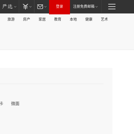
登录
注册免费邮箱
旅游
房产
家居
教育
本地
健康
艺术
卡
微面