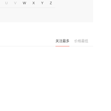
U
V
W
X
Y
Z
关注最多
价格最低