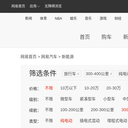
网易首页
应用
无障碍浏览
新闻
体育
NBA
娱乐
音乐
游戏
财经
首页
购车
网易首页
>
网易汽车
> 新能源
筛选条件
旅行车
×
300-400公里
×
纯电
不限
10万以下
10-20万
20-30万
价格：
不限
微型车
紧凑型车
小型车
中
级别：
不限
100-200公里
200-300公里
30
续航：
不限
纯电动
插电式混动
增程式电动
类型：