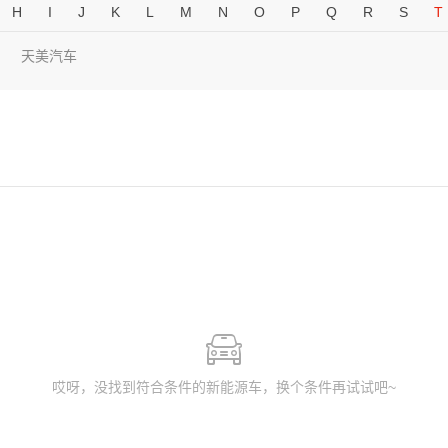
H
I
J
K
L
M
N
O
P
Q
R
S
T
天美汽车
哎呀，没找到符合条件的新能源车，换个条件再试试吧~