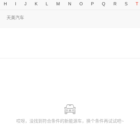
H
I
J
K
L
M
N
O
P
Q
R
S
T
天美汽车
哎呀，没找到符合条件的新能源车，换个条件再试试吧~