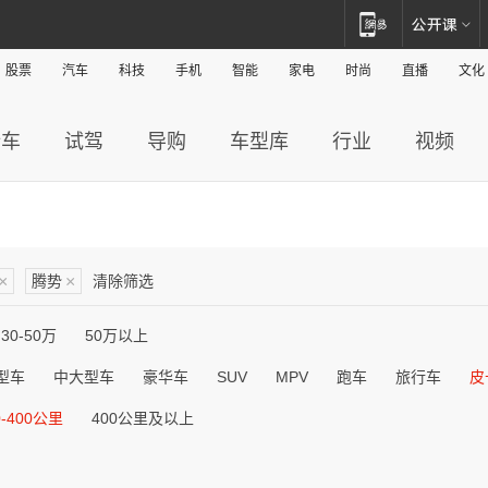
股票
汽车
科技
手机
智能
家电
时尚
直播
文化
新车
试驾
导购
车型库
行业
视频
×
腾势
×
清除筛选
30-50万
50万以上
型车
中大型车
豪华车
SUV
MPV
跑车
旅行车
皮
0-400公里
400公里及以上