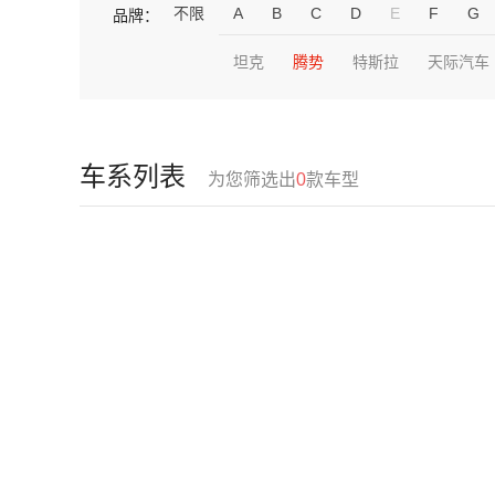
不限
A
B
C
D
E
F
G
品牌：
坦克
腾势
特斯拉
天际汽车
车系列表
为您筛选出
0
款车型