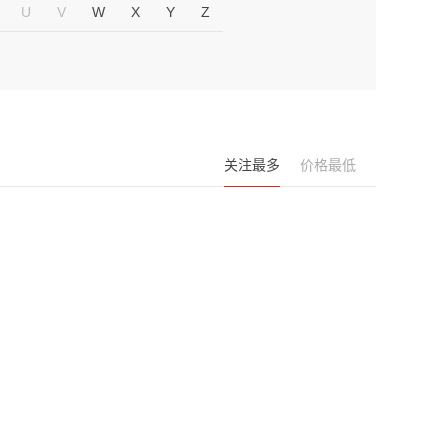
U
V
W
X
Y
Z
关注最多
价格最低