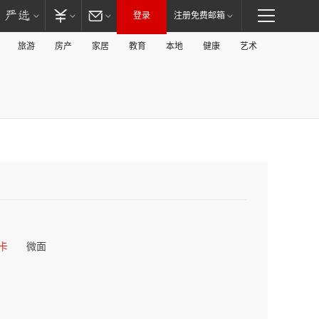
登录
注册免费邮箱
旅游
房产
家居
教育
本地
健康
艺术
卡
微面