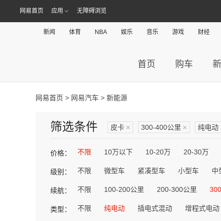
网易首页
应用
无障碍浏览
新闻
体育
NBA
娱乐
音乐
游戏
财经
首页
购车
网易首页
>
网易汽车
> 新能源
筛选条件
皮卡
×
300-400公里
×
纯电动
不限
10万以下
10-20万
20-30万
价格：
不限
微型车
紧凑型车
小型车
中
级别：
不限
100-200公里
200-300公里
30
续航：
不限
纯电动
插电式混动
增程式电动
类型：