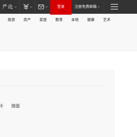
登录
注册免费邮箱
旅游
房产
家居
教育
本地
健康
艺术
卡
微面