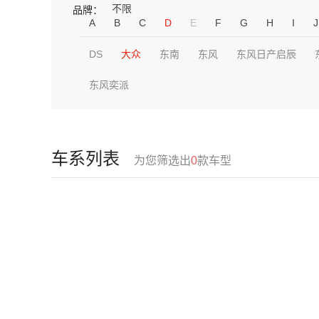
不限
品牌：
A
B
C
D
E
F
G
H
I
J
DS
大众
东南
东风
东风日产启辰
东风奕派
车系列表
为您筛选出
0
款车型