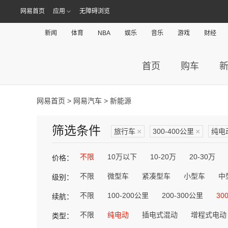
网易首页
应用
无障碍浏览
新闻
体育
NBA
娱乐
音乐
游戏
财经
首页
购车
网易首页
>
网易汽车
> 新能源
筛选条件
旅行车
×
300-400公里
×
纯电
不限
10万以下
10-20万
20-30万
价格：
不限
微型车
紧凑型车
小型车
中
级别：
不限
100-200公里
200-300公里
30
续航：
不限
纯电动
插电式混动
增程式电动
类型：