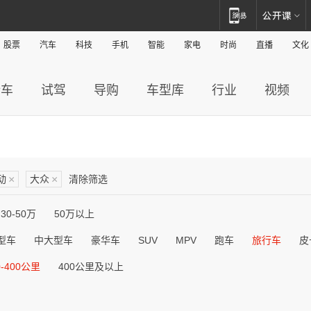
股票
汽车
科技
手机
智能
家电
时尚
直播
文化
新车
试驾
导购
车型库
行业
视频
动
×
大众
×
清除筛选
30-50万
50万以上
型车
中大型车
豪华车
SUV
MPV
跑车
旅行车
皮
0-400公里
400公里及以上