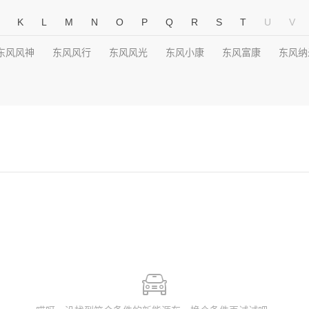
K
L
M
N
O
P
Q
R
S
T
U
V
东风风神
东风风行
东风风光
东风小康
东风富康
东风纳