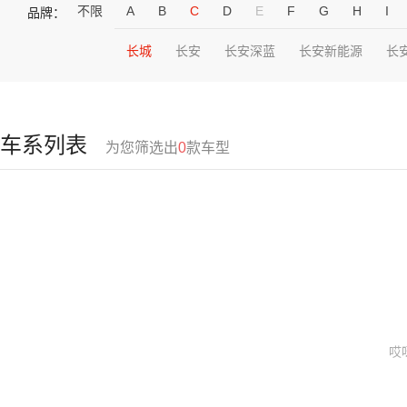
不限
A
B
C
D
E
F
G
H
I
品牌：
长城
长安
长安深蓝
长安新能源
长
车系列表
为您筛选出
0
款车型
哎