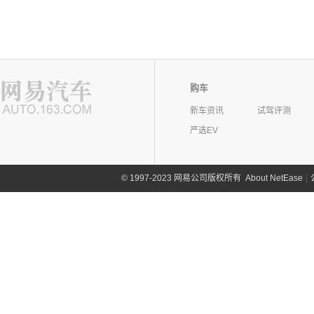
购车
新车资讯
试驾评测
严选EV
©
1997-2023 网易公司版权所有
About NetEase
|