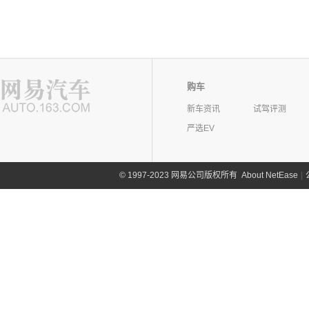
购车
新车资讯
试驾评测
严选EV
©
1997-2023 网易公司版权所有
About NetEase
|