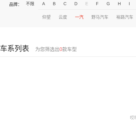
不限
A
B
C
D
E
F
G
H
I
品牌：
仰望
云度
一汽
野马汽车
裕路汽车
车系列表
为您筛选出
0
款车型
哎