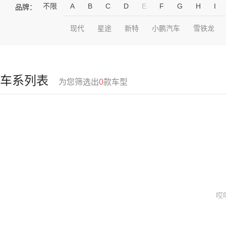
不限
A
B
C
D
E
F
G
H
I
品牌：
现代
星途
新特
小鹏汽车
雪铁龙
车系列表
为您筛选出
0
款车型
哎