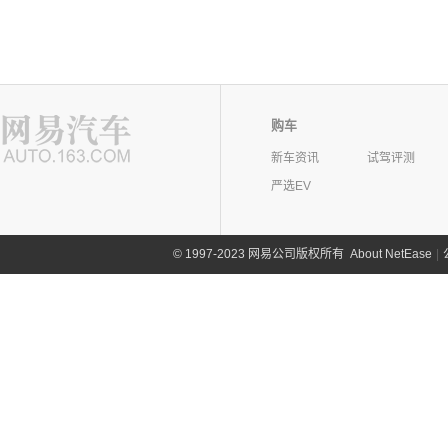
购车
新车资讯
试驾评测
严选EV
©
1997-2023 网易公司版权所有
About NetEase
|