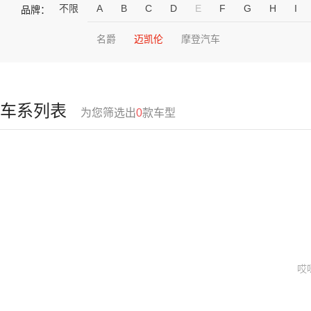
不限
A
B
C
D
E
F
G
H
I
品牌：
名爵
迈凯伦
摩登汽车
车系列表
为您筛选出
0
款车型
哎