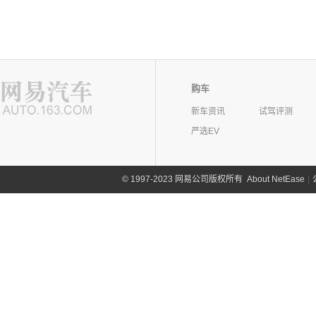
购车
新车资讯
试驾评测
严选EV
©
1997-2023 网易公司版权所有
About NetEase
|