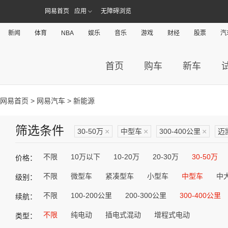
网易首页
应用
无障碍浏览
新闻
体育
NBA
娱乐
音乐
游戏
财经
股票
汽
首页
购车
新车
网易首页
>
网易汽车
> 新能源
筛选条件
30-50万
×
中型车
×
300-400公里
×
迈
不限
10万以下
10-20万
20-30万
30-50万
价格：
不限
微型车
紧凑型车
小型车
中型车
中
级别：
不限
100-200公里
200-300公里
300-400公里
续航：
不限
纯电动
插电式混动
增程式电动
类型：