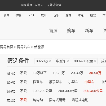
网易首页
应用
无障碍浏览
新闻
体育
NBA
娱乐
音乐
游戏
财经
股票
汽
首页
购车
新车
网易首页
>
网易汽车
> 新能源
筛选条件
30-50万
×
中型车
×
300-400公里
×
成
不限
10万以下
10-20万
20-30万
30-50万
价格：
不限
微型车
紧凑型车
小型车
中型车
中
级别：
不限
100-200公里
200-300公里
300-400公里
续航：
不限
纯电动
插电式混动
增程式电动
类型：