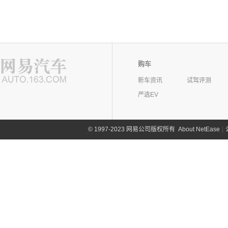
购车
新车资讯
试驾评测
严选EV
©
1997-2023 网易公司版权所有
About NetEase
|