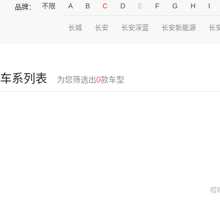
不限
A
B
C
D
E
F
G
H
I
品牌：
长城
长安
长安深蓝
长安新能源
长
车系列表
为您筛选出
0
款车型
哎