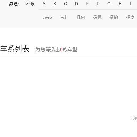
不限
A
B
C
D
E
F
G
H
I
品牌：
Jeep
吉利
几何
极氪
捷豹
捷途
车系列表
为您筛选出
0
款车型
哎