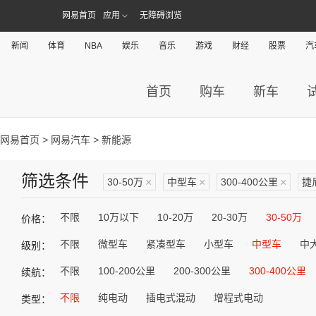
网易首页
应用
无障碍浏览
新闻
体育
NBA
娱乐
音乐
游戏
财经
股票
汽
首页
购车
新车
网易首页
>
网易汽车
> 新能源
筛选条件
30-50万
×
中型车
×
300-400公里
×
捷
不限
10万以下
10-20万
20-30万
30-50万
价格：
不限
微型车
紧凑型车
小型车
中型车
中
级别：
不限
100-200公里
200-300公里
300-400公里
续航：
不限
纯电动
插电式混动
增程式电动
类型：