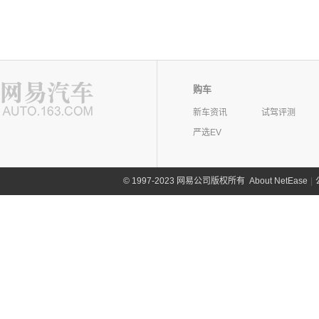
购车
新车资讯
试驾评测
严选EV
©
1997-2023 网易公司版权所有
About NetEase
|