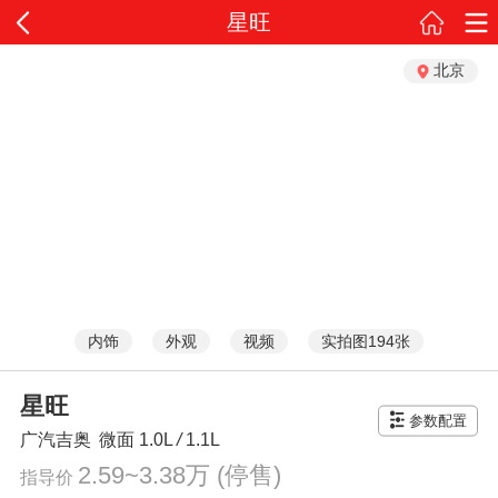
星旺
北京
内饰
外观
视频
实拍图194张
星旺
参数配置
广汽吉奥
微面
1.0L
/
1.1L
2.59~3.38万
(停售)
指导价