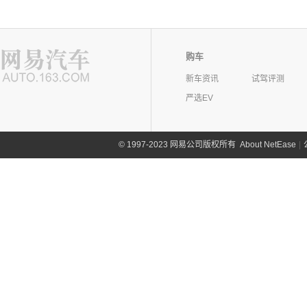
购车
新车资讯
试驾评测
严选EV
©
1997-2023 网易公司版权所有
About NetEase
|