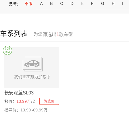
不限
A
B
C
D
E
F
G
H
I
品牌：
车系列表
为您筛选出
1
款车型
705
KM
长安深蓝SL03
报价：
13.99万
起
询底价
指导价：13.99~69.99万