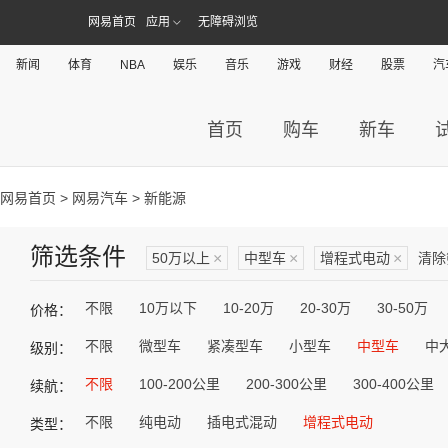
网易首页
应用
无障碍浏览
新闻
体育
NBA
娱乐
音乐
游戏
财经
股票
汽
首页
购车
新车
网易首页
>
网易汽车
> 新能源
筛选条件
50万以上
×
中型车
×
增程式电动
×
清除
不限
10万以下
10-20万
20-30万
30-50万
价格：
不限
微型车
紧凑型车
小型车
中型车
中
级别：
不限
100-200公里
200-300公里
300-400公里
续航：
不限
纯电动
插电式混动
增程式电动
类型：