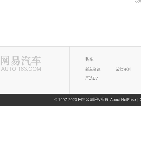
哎
购车
新车资讯
试驾评测
严选EV
©
1997-2023 网易公司版权所有
About NetEase
|