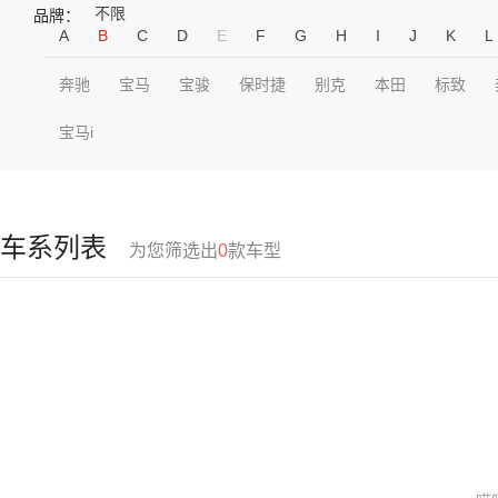
不限
品牌：
A
B
C
D
E
F
G
H
I
J
K
L
奔驰
宝马
宝骏
保时捷
别克
本田
标致
宝马i
车系列表
为您筛选出
0
款车型