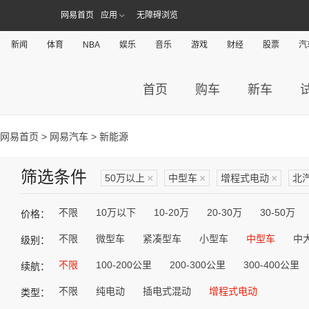
网易首页
应用
无障碍浏览
新闻
体育
NBA
娱乐
音乐
游戏
财经
股票
汽
首页
购车
新车
网易首页
>
网易汽车
> 新能源
筛选条件
50万以上
×
中型车
×
增程式电动
×
北
不限
10万以下
10-20万
20-30万
30-50万
价格：
不限
微型车
紧凑型车
小型车
中型车
中
级别：
不限
100-200公里
200-300公里
300-400公里
续航：
不限
纯电动
插电式混动
增程式电动
类型：