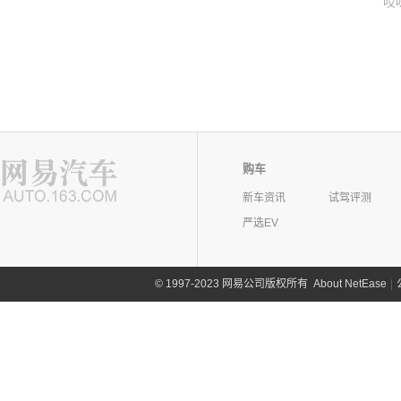
哎
购车
新车资讯
试驾评测
严选EV
©
1997-2023 网易公司版权所有
About NetEase
|