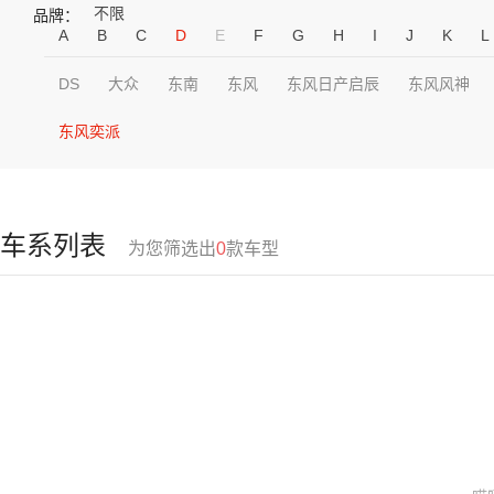
不限
品牌：
A
B
C
D
E
F
G
H
I
J
K
L
DS
大众
东南
东风
东风日产启辰
东风风神
东风奕派
车系列表
为您筛选出
0
款车型