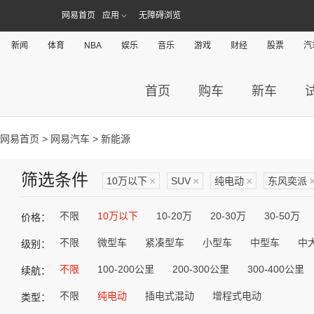
网易首页
应用
无障碍浏览
新闻
体育
NBA
娱乐
音乐
游戏
财经
股票
汽
首页
购车
新车
网易首页
>
网易汽车
> 新能源
筛选条件
10万以下
×
SUV
×
纯电动
×
东风奕派
不限
10万以下
10-20万
20-30万
30-50万
价格：
不限
微型车
紧凑型车
小型车
中型车
中
级别：
不限
100-200公里
200-300公里
300-400公里
续航：
不限
纯电动
插电式混动
增程式电动
类型：