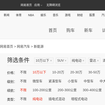
网易首页
应用
无障碍浏览
新闻
体育
NBA
娱乐
音乐
游戏
财经
股票
汽
首页
购车
新车
网易首页
>
网易汽车
> 新能源
筛选条件
10万以下
×
SUV
×
纯电动
×
雷达
×
不限
10万以下
10-20万
20-30万
30-50万
价格：
不限
微型车
紧凑型车
小型车
中型车
中
级别：
不限
100-200公里
200-300公里
300-400公里
续航：
不限
纯电动
插电式混动
增程式电动
类型：