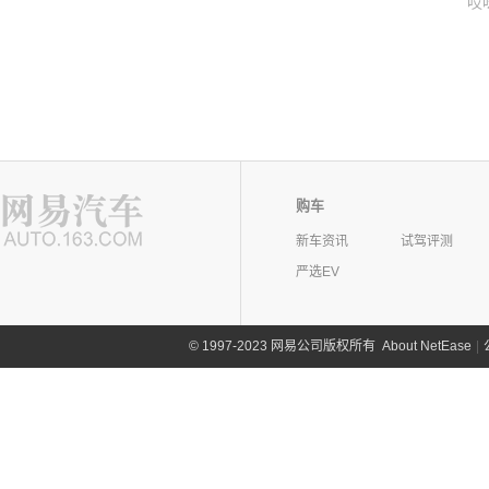
哎
购车
新车资讯
试驾评测
严选EV
©
1997-2023 网易公司版权所有
About NetEase
|