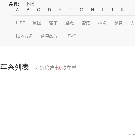
不限
品牌：
A
B
C
D
E
F
G
H
I
J
K
L
LITE
岚图
雷丁
路虎
雷诺
林肯
领克
力
陆地方舟
蓝电品牌
LEVC
车系列表
为您筛选出
0
款车型