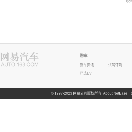
哎
购车
新车资讯
试驾评测
严选EV
©
1997-2023 网易公司版权所有
About NetEase
|