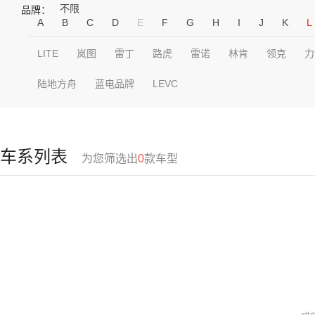
不限
品牌：
A
B
C
D
E
F
G
H
I
J
K
L
LITE
岚图
雷丁
路虎
雷诺
林肯
领克
力
陆地方舟
蓝电品牌
LEVC
车系列表
为您筛选出
0
款车型