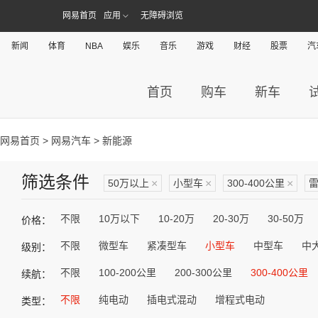
网易首页
应用
无障碍浏览
新闻
体育
NBA
娱乐
音乐
游戏
财经
股票
汽
首页
购车
新车
网易首页
>
网易汽车
> 新能源
筛选条件
50万以上
×
小型车
×
300-400公里
×
不限
10万以下
10-20万
20-30万
30-50万
价格：
不限
微型车
紧凑型车
小型车
中型车
中
级别：
不限
100-200公里
200-300公里
300-400公里
续航：
不限
纯电动
插电式混动
增程式电动
类型：