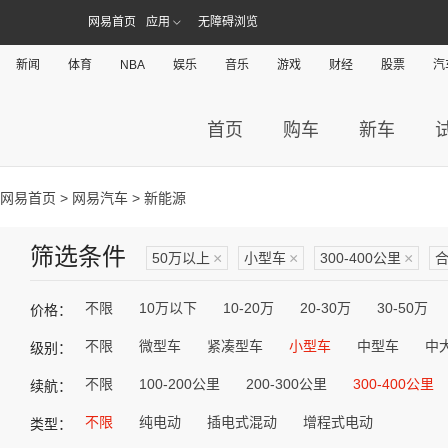
网易首页
应用
无障碍浏览
新闻
体育
NBA
娱乐
音乐
游戏
财经
股票
汽
首页
购车
新车
网易首页
>
网易汽车
> 新能源
筛选条件
50万以上
×
小型车
×
300-400公里
×
不限
10万以下
10-20万
20-30万
30-50万
价格：
不限
微型车
紧凑型车
小型车
中型车
中
级别：
不限
100-200公里
200-300公里
300-400公里
续航：
不限
纯电动
插电式混动
增程式电动
类型：