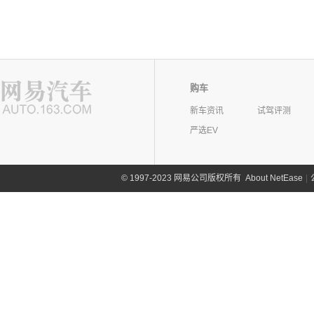
购车
新车资讯
试驾评测
严选EV
©
1997-2023 网易公司版权所有
About NetEase
|