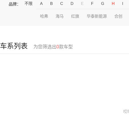
不限
A
B
C
D
E
F
G
H
I
品牌：
哈弗
海马
红旗
华泰新能源
合创
车系列表
为您筛选出
0
款车型
哎