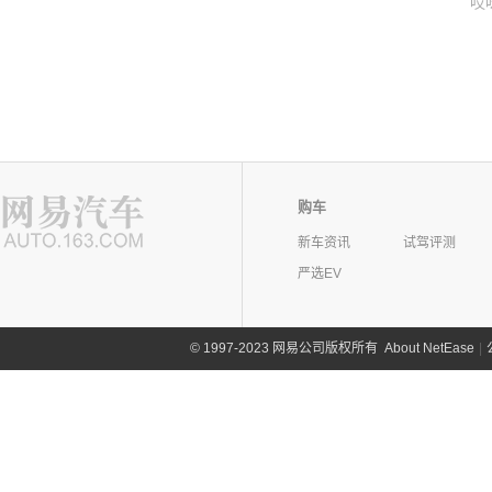
哎
购车
新车资讯
试驾评测
严选EV
©
1997-2023 网易公司版权所有
About NetEase
|