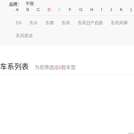
不限
品牌：
A
B
C
D
E
F
G
H
I
J
K
L
DS
大众
东南
东风
东风日产启辰
东风风神
东风奕派
车系列表
为您筛选出
0
款车型