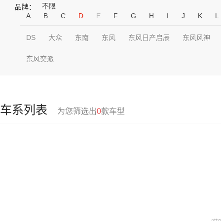
不限
品牌：
A
B
C
D
E
F
G
H
I
J
K
L
DS
大众
东南
东风
东风日产启辰
东风风神
东风奕派
车系列表
为您筛选出
0
款车型