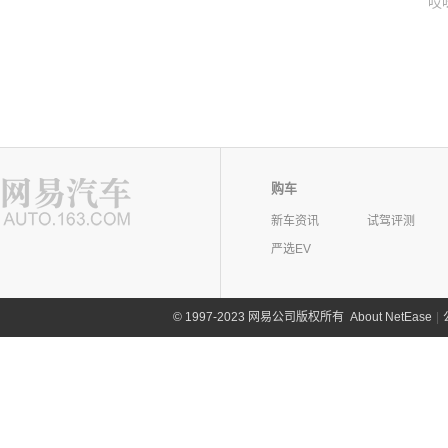
哎
购车
新车资讯
试驾评测
严选EV
©
1997-2023 网易公司版权所有
About NetEase
|