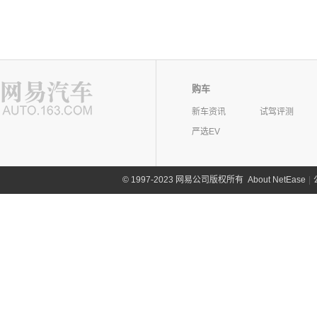
购车
新车资讯
试驾评测
严选EV
©
1997-2023 网易公司版权所有
About NetEase
|