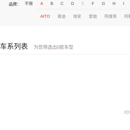
不限
A
B
C
D
E
F
G
H
I
品牌：
AITO
奥迪
埃安
爱驰
阿维塔
阿
车系列表
为您筛选出
0
款车型
哎