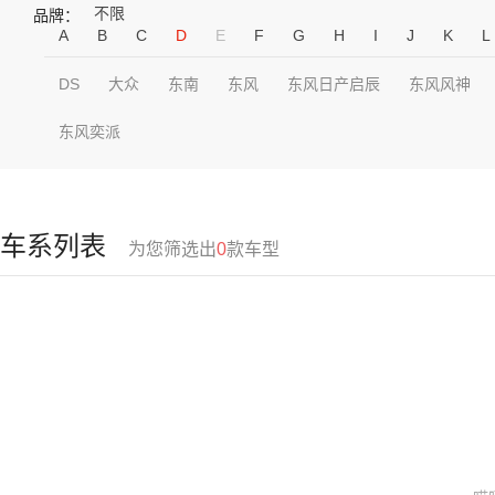
不限
品牌：
A
B
C
D
E
F
G
H
I
J
K
L
DS
大众
东南
东风
东风日产启辰
东风风神
东风奕派
车系列表
为您筛选出
0
款车型