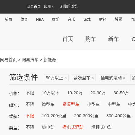
网易首页
应用
无障碍浏览
新闻
体育
NBA
娱乐
音乐
游戏
财经
股票
汽
首页
购车
新车
网易首页
>
网易汽车
> 新能源
筛选条件
50万以上
×
紧凑型车
×
插电式混动
×
不限
10万以下
10-20万
20-30万
30-50万
价格：
不限
微型车
紧凑型车
小型车
中型车
中
级别：
不限
100-200公里
200-300公里
300-400公里
续航：
不限
纯电动
插电式混动
增程式电动
类型：