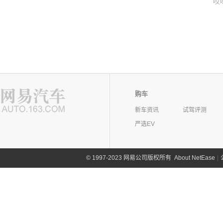
哎
购车
新车资讯
试驾评测
严选EV
©
1997-2023 网易公司版权所有
About NetEase
|