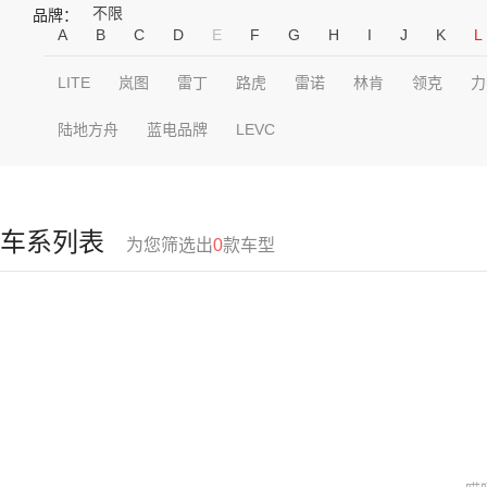
不限
品牌：
A
B
C
D
E
F
G
H
I
J
K
L
LITE
岚图
雷丁
路虎
雷诺
林肯
领克
力
陆地方舟
蓝电品牌
LEVC
车系列表
为您筛选出
0
款车型