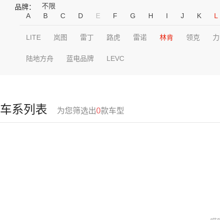
不限
品牌：
A
B
C
D
E
F
G
H
I
J
K
L
LITE
岚图
雷丁
路虎
雷诺
林肯
领克
力
陆地方舟
蓝电品牌
LEVC
车系列表
为您筛选出
0
款车型