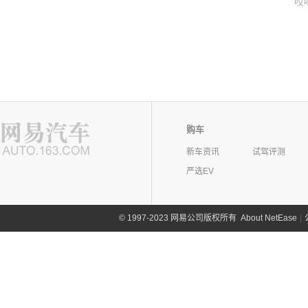
哎
购车
新车资讯
试驾评测
严选EV
©
1997-2023 网易公司版权所有
About NetEase
|