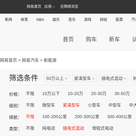
网易首页
应用
无障碍浏览
新闻
体育
NBA
娱乐
音乐
游戏
财经
股票
汽
首页
购车
新车
网易首页
>
网易汽车
> 新能源
筛选条件
50万以上
×
紧凑型车
×
插电式混动
×
不限
10万以下
10-20万
20-30万
30-50万
价格：
不限
微型车
紧凑型车
小型车
中型车
中
级别：
不限
100-200公里
200-300公里
300-400公里
续航：
不限
纯电动
插电式混动
增程式电动
类型：