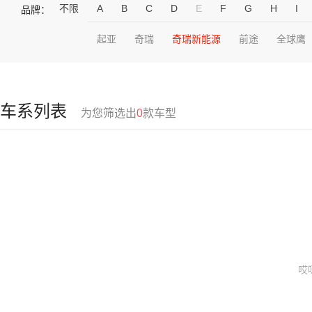
不限
A
B
C
D
E
F
G
H
I
品牌：
起亚
奇瑞
奇瑞新能源
前途
全球鹰
车系列表
为您筛选出
0
款车型
哎