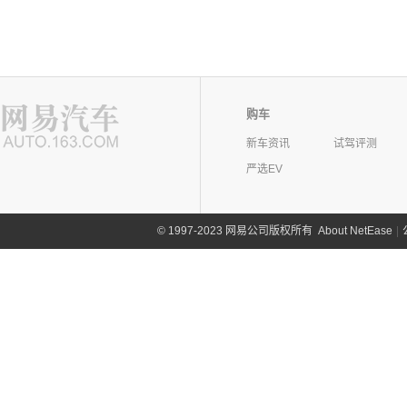
购车
新车资讯
试驾评测
严选EV
©
1997-2023 网易公司版权所有
About NetEase
|