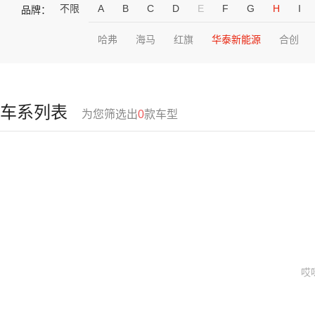
不限
A
B
C
D
E
F
G
H
I
品牌：
哈弗
海马
红旗
华泰新能源
合创
车系列表
为您筛选出
0
款车型
哎