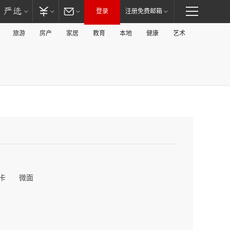
登录
注册免费邮箱
旅游
房产
家居
教育
本地
健康
艺术
卡
微面