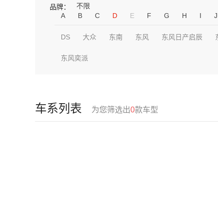
不限
品牌：
A
B
C
D
E
F
G
H
I
J
DS
大众
东南
东风
东风日产启辰
东风奕派
车系列表
为您筛选出
0
款车型