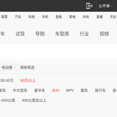
股票
汽车
科技
手机
智能
家电
时尚
直播
文化
新车
试驾
导购
车型库
行业
视频
电动屋
×
清除筛选
30-50万
50万以上
型车
中大型车
豪华车
SUV
MPV
跑车
旅行车
皮
0-400公里
400公里及以上