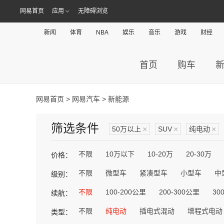
网易首页
应用
无障碍浏览
新闻
体育
NBA
娱乐
音乐
游戏
财经
首页
购车
网易首页
>
网易汽车
> 新能源
筛选条件
50万以上
×
SUV
×
纯电动
×
不限
10万以下
10-20万
20-30万
价格：
不限
微型车
紧凑型车
小型车
中
级别：
不限
100-200公里
200-300公里
30
续航：
不限
纯电动
插电式混动
增程式电动
类型：