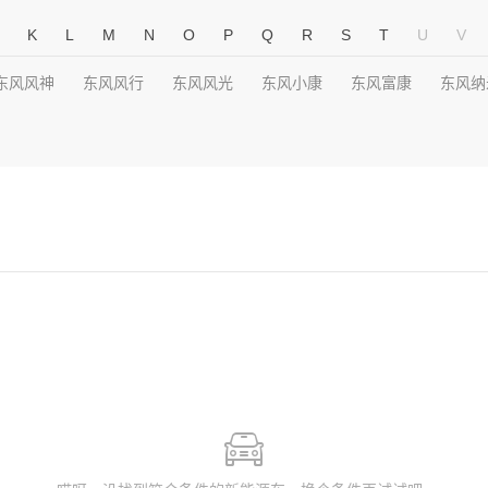
K
L
M
N
O
P
Q
R
S
T
U
V
东风风神
东风风行
东风风光
东风小康
东风富康
东风纳