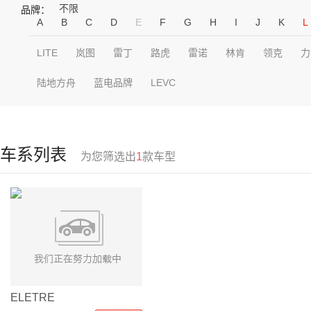
不限
品牌：
A
B
C
D
E
F
G
H
I
J
K
L
LITE
岚图
雷丁
路虎
雷诺
林肯
领克
力
陆地方舟
蓝电品牌
LEVC
车系列表
为您筛选出
1
款车型
ELETRE