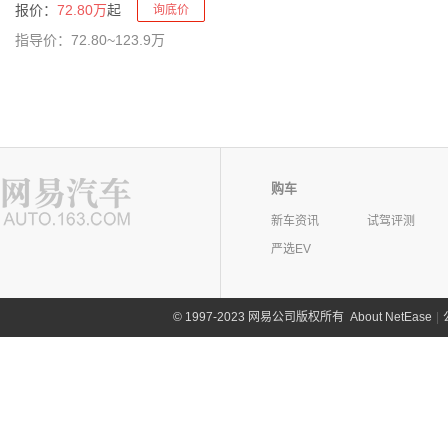
报价：
72.80万
起
询底价
指导价：72.80~123.9万
购车
新车资讯
试驾评测
严选EV
©
1997-2023 网易公司版权所有
About NetEase
|