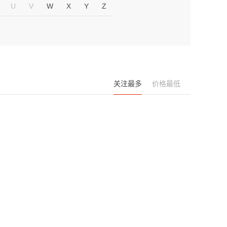
U
V
W
X
Y
Z
关注最多
价格最低