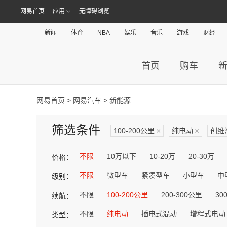
网易首页
应用
无障碍浏览
新闻
体育
NBA
娱乐
音乐
游戏
财经
首页
购车
网易首页
>
网易汽车
> 新能源
筛选条件
100-200公里
×
纯电动
×
创维
不限
10万以下
10-20万
20-30万
价格：
不限
微型车
紧凑型车
小型车
中
级别：
不限
100-200公里
200-300公里
30
续航：
不限
纯电动
插电式混动
增程式电动
类型：