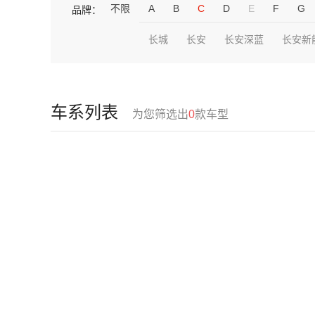
不限
A
B
C
D
E
F
G
品牌：
长城
长安
长安深蓝
长安新
车系列表
为您筛选出
0
款车型