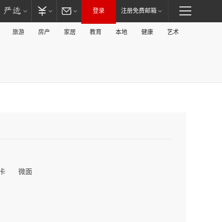
登录
注册免费邮箱
旅游
房产
家居
教育
本地
健康
艺术
卡
微面