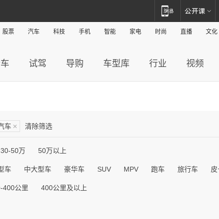
股票
汽车
科技
手机
智能
家电
时尚
直播
文化
新车
试驾
导购
车型库
行业
视频
汽车
×
清除筛选
30-50万
50万以上
型车
中大型车
豪华车
SUV
MPV
跑车
旅行车
皮
0-400公里
400公里及以上