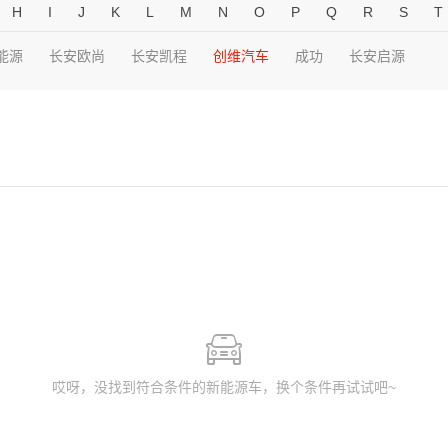
H
I
J
K
L
M
N
O
P
Q
R
S
T
能源
长安欧尚
长安凯程
创维汽车
成功
长安启源
哎呀，没找到符合条件的新能源车，换个条件再试试吧~