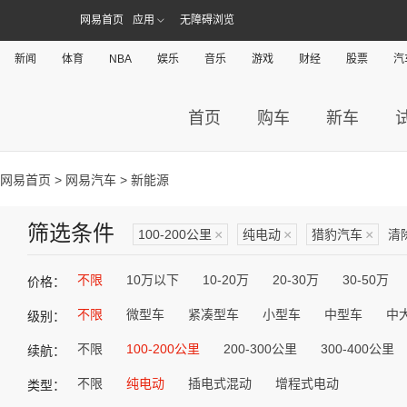
网易首页
应用
无障碍浏览
新闻
体育
NBA
娱乐
音乐
游戏
财经
股票
汽
首页
购车
新车
网易首页
>
网易汽车
> 新能源
筛选条件
100-200公里
×
纯电动
×
猎豹汽车
×
清
不限
10万以下
10-20万
20-30万
30-50万
价格：
不限
微型车
紧凑型车
小型车
中型车
中
级别：
不限
100-200公里
200-300公里
300-400公里
续航：
不限
纯电动
插电式混动
增程式电动
类型：