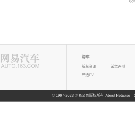
哎
购车
新车资讯
试驾评测
严选EV
©
1997-2023 网易公司版权所有
About NetEase
|