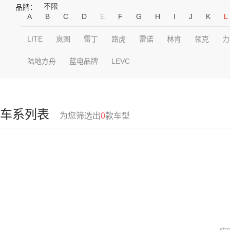
不限
品牌：
A
B
C
D
E
F
G
H
I
J
K
L
LITE
岚图
雷丁
路虎
雷诺
林肯
领克
力
陆地方舟
蓝电品牌
LEVC
车系列表
为您筛选出
0
款车型