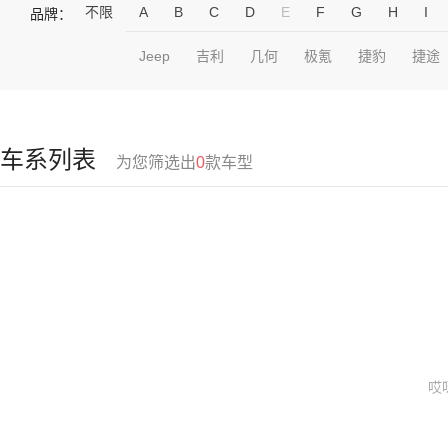
不限
A
B
C
D
E
F
G
H
I
品牌：
Jeep
吉利
几何
极氪
捷豹
捷途
车系列表
为您筛选出
0
款车型
哎