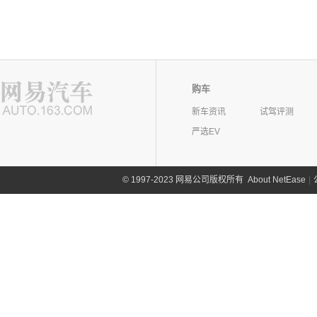
购车
新车资讯
试驾评测
严选EV
©
1997-2023 网易公司版权所有
About NetEase
|