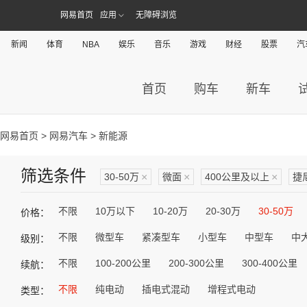
网易首页
应用
无障碍浏览
新闻
体育
NBA
娱乐
音乐
游戏
财经
股票
汽
首页
购车
新车
网易首页
>
网易汽车
> 新能源
筛选条件
30-50万
×
微面
×
400公里及以上
×
捷
不限
10万以下
10-20万
20-30万
30-50万
价格：
不限
微型车
紧凑型车
小型车
中型车
中
级别：
不限
100-200公里
200-300公里
300-400公里
续航：
不限
纯电动
插电式混动
增程式电动
类型：