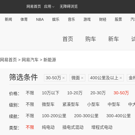
网易首页
应用
无障碍浏览
新闻
体育
NBA
娱乐
音乐
游戏
财经
股票
汽
首页
购车
新车
网易首页
>
网易汽车
> 新能源
筛选条件
30-50万
×
微面
×
400公里及以上
×
金
不限
10万以下
10-20万
20-30万
30-50万
价格：
不限
微型车
紧凑型车
小型车
中型车
中
级别：
不限
100-200公里
200-300公里
300-400公里
续航：
不限
纯电动
插电式混动
增程式电动
类型：