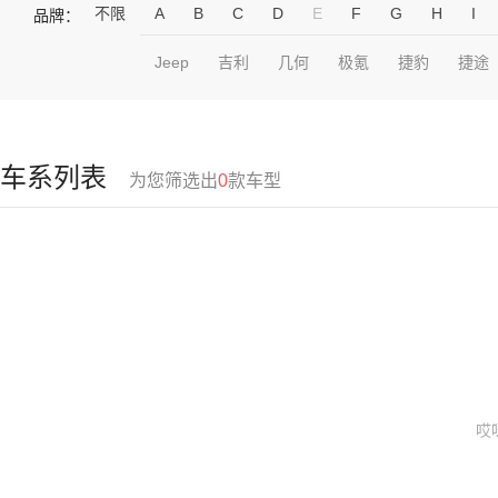
不限
A
B
C
D
E
F
G
H
I
品牌：
Jeep
吉利
几何
极氪
捷豹
捷途
车系列表
为您筛选出
0
款车型
哎