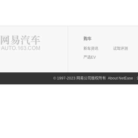
购车
新车资讯
试驾评测
严选EV
©
1997-2023 网易公司版权所有
About NetEase
|