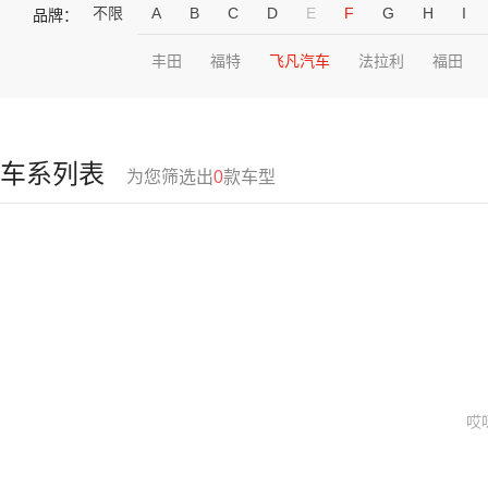
不限
A
B
C
D
E
F
G
H
I
品牌：
丰田
福特
飞凡汽车
法拉利
福田
车系列表
为您筛选出
0
款车型
哎