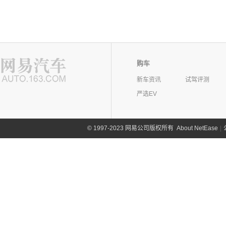
购车
新车资讯
试驾评测
严选EV
©
1997-2023 网易公司版权所有
About NetEase
|