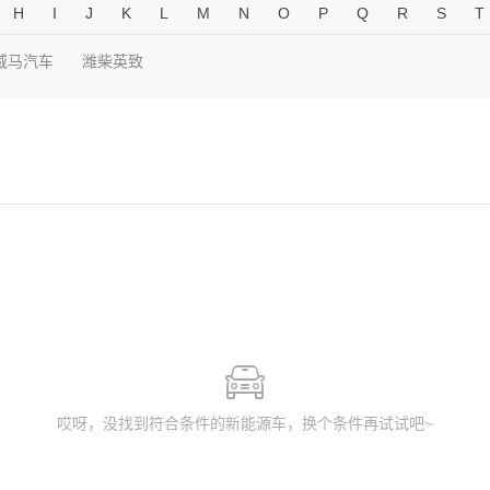
H
I
J
K
L
M
N
O
P
Q
R
S
T
威马汽车
潍柴英致
哎呀，没找到符合条件的新能源车，换个条件再试试吧~