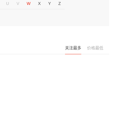
U
V
W
X
Y
Z
关注最多
价格最低