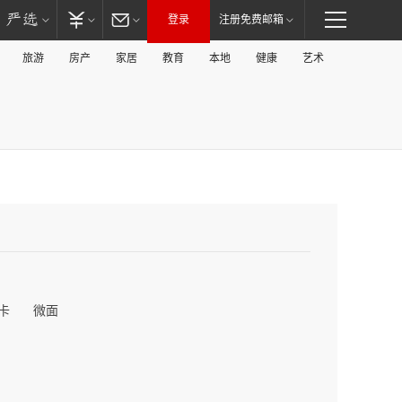
登录
注册免费邮箱
旅游
房产
家居
教育
本地
健康
艺术
卡
微面