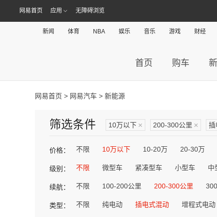
网易首页
应用
无障碍浏览
新闻
体育
NBA
娱乐
音乐
游戏
财经
首页
购车
网易首页
>
网易汽车
> 新能源
筛选条件
10万以下
×
200-300公里
×
插
不限
10万以下
10-20万
20-30万
价格：
不限
微型车
紧凑型车
小型车
中
级别：
不限
100-200公里
200-300公里
30
续航：
不限
纯电动
插电式混动
增程式电动
类型：