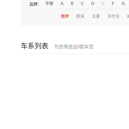
不限
A
B
C
D
E
F
G
品牌：
魏牌
蔚来
五菱
沃尔沃
车系列表
为您筛选出
0
款车型