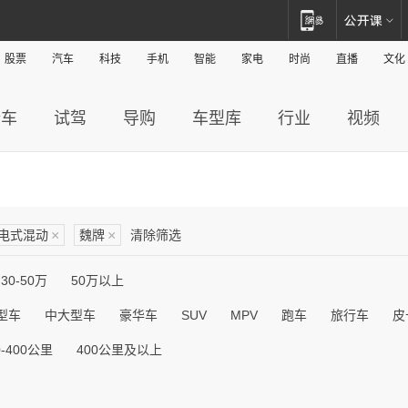
股票
汽车
科技
手机
智能
家电
时尚
直播
文化
新车
试驾
导购
车型库
行业
视频
电式混动
×
魏牌
×
清除筛选
30-50万
50万以上
型车
中大型车
豪华车
SUV
MPV
跑车
旅行车
皮
0-400公里
400公里及以上