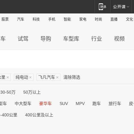
股票
汽车
科技
手机
智能
家电
时尚
直播
文化
新车
试驾
导购
车型库
行业
视频
公里
×
纯电动
×
飞凡汽车
×
清除筛选
30-50万
50万以上
型车
中大型车
豪华车
SUV
MPV
跑车
旅行车
皮
0-400公里
400公里及以上