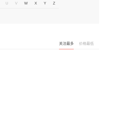
U
V
W
X
Y
Z
关注最多
价格最低