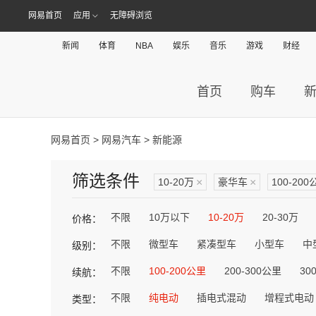
网易首页
应用
无障碍浏览
新闻
体育
NBA
娱乐
音乐
游戏
财经
首页
购车
网易首页
>
网易汽车
> 新能源
筛选条件
10-20万
×
豪华车
×
100-200
不限
10万以下
10-20万
20-30万
价格：
不限
微型车
紧凑型车
小型车
中
级别：
不限
100-200公里
200-300公里
30
续航：
不限
纯电动
插电式混动
增程式电动
类型：