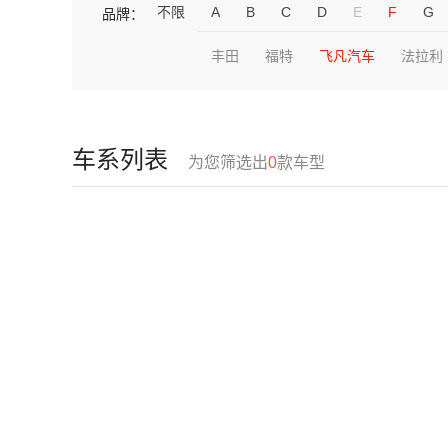
不限
A
B
C
D
E
F
G
品牌：
丰田
福特
飞凡汽车
法拉利
车系列表
为您筛选出
0
款车型