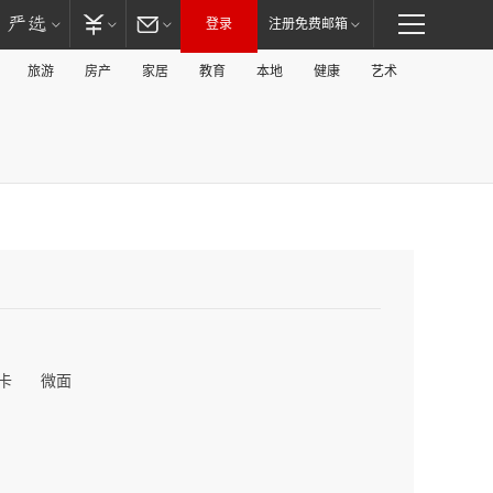
登录
注册免费邮箱
旅游
房产
家居
教育
本地
健康
艺术
卡
微面