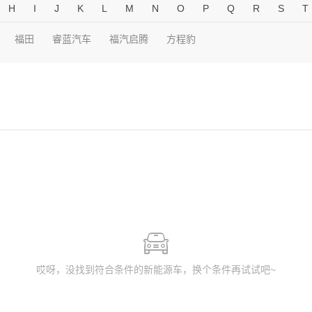
H
I
J
K
L
M
N
O
P
Q
R
S
T
福田
睿蓝汽车
福汽启腾
方程豹
哎呀，没找到符合条件的新能源车，换个条件再试试吧~