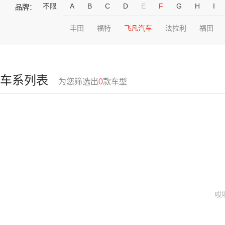
不限
A
B
C
D
E
F
G
H
I
品牌：
丰田
福特
飞凡汽车
法拉利
福田
车系列表
为您筛选出
0
款车型
哎