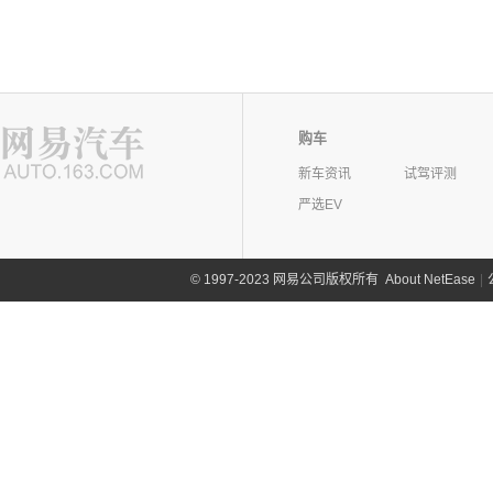
购车
新车资讯
试驾评测
严选EV
©
1997-2023 网易公司版权所有
About NetEase
|