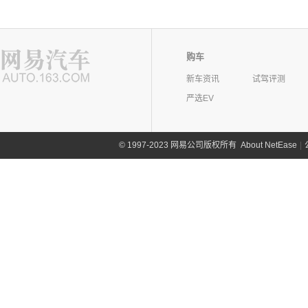
购车
新车资讯
试驾评测
严选EV
©
1997-2023 网易公司版权所有
About NetEase
|