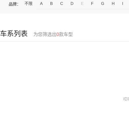
不限
A
B
C
D
E
F
G
H
I
品牌：
车系列表
为您筛选出
0
款车型
哎