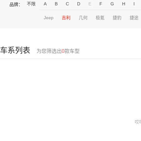
不限
A
B
C
D
E
F
G
H
I
品牌：
Jeep
吉利
几何
极氪
捷豹
捷途
车系列表
为您筛选出
0
款车型
哎