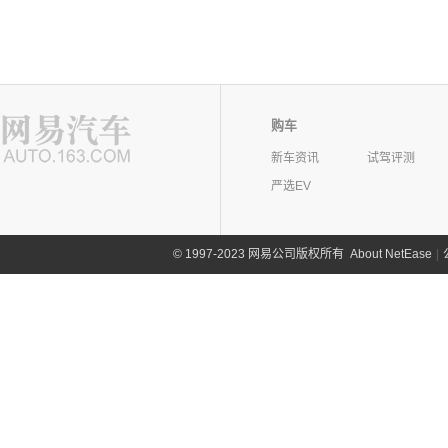
购车
新车资讯
试驾评测
严选EV
©
1997-2023 网易公司版权所有
About NetEase
|